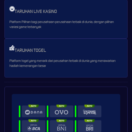
TARUHAN LIVE KASINO
Platform Pilihan bagi perusahaan-perusahaan terbaik di dunia, dengan pilihan
variasi game terbanyak
TARUHAN TOGEL
Platform togel yang menarik dari perusahan terbaik di dunia yang menawarkan
hadiah kemenangan besar