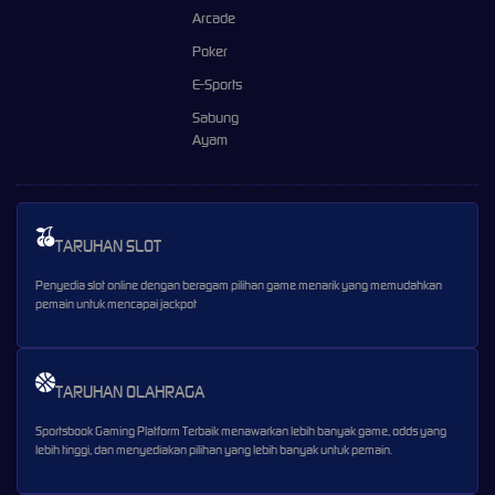
Arcade
Poker
E-Sports
Sabung
Ayam
TARUHAN SLOT
Penyedia slot online dengan beragam pilihan game menarik yang memudahkan
pemain untuk mencapai jackpot
TARUHAN OLAHRAGA
Sportsbook Gaming Platform Terbaik menawarkan lebih banyak game, odds yang
lebih tinggi, dan menyediakan pilihan yang lebih banyak untuk pemain.