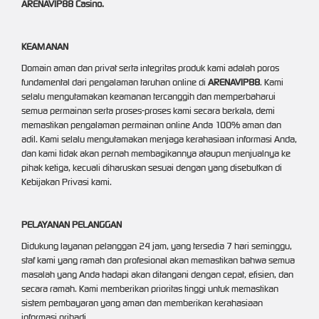
ARENAVIP88
Casino.
KEAMANAN
Domain aman dan privat serta integritas produk kami adalah poros
fundamental dari pengalaman taruhan online di
ARENAVIP88
. Kami
selalu mengutamakan keamanan tercanggih dan memperbaharui
semua permainan serta proses-proses kami secara berkala, demi
memastikan pengalaman permainan online Anda 100% aman dan
adil. Kami selalu mengutamakan menjaga kerahasiaan informasi Anda,
dan kami tidak akan pernah membagikannya ataupun menjualnya ke
pihak ketiga, kecuali diharuskan sesuai dengan yang disebutkan di
Kebijakan Privasi kami.
PELAYANAN PELANGGAN
Didukung layanan pelanggan 24 jam, yang tersedia 7 hari seminggu,
staf kami yang ramah dan profesional akan memastikan bahwa semua
masalah yang Anda hadapi akan ditangani dengan cepat, efisien, dan
secara ramah. Kami memberikan prioritas tinggi untuk memastikan
sistem pembayaran yang aman dan memberikan kerahasiaan
informasi pribadi.