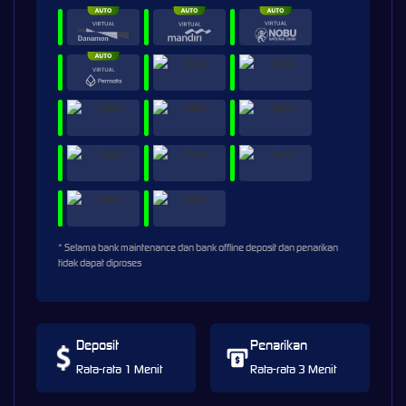
* Selama bank maintenance dan bank offline deposit dan penarikan
tidak dapat diproses
Deposit
Penarikan
Rata-rata 1 Menit
Rata-rata 3 Menit