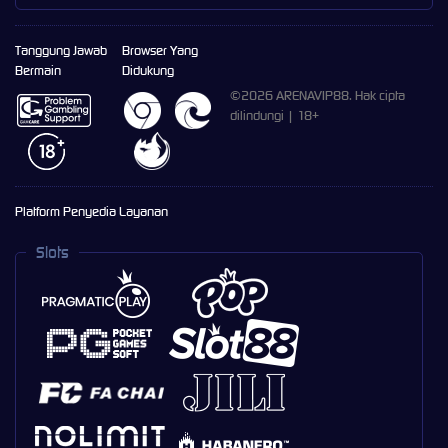
Tanggung Jawab
Browser Yang
Bermain
Didukung
©2026 ARENAVIP88. Hak cipta
dilindungi | 18+
Platform Penyedia Layanan
Slots