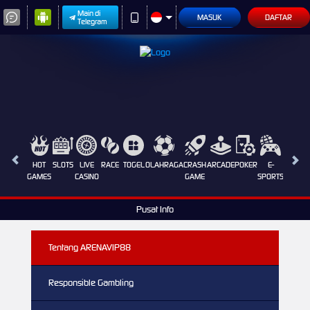
Main di
MASUK
DAFTAR
Telegram
HOT
SLOTS
LIVE
RACE
TOGEL
OLAHRAGA
CRASH
ARCADE
POKER
E-
SABUN
GAMES
CASINO
GAME
SPORTS
AYAM
Pusat Info
Tentang ARENAVIP88
Responsible Gambling