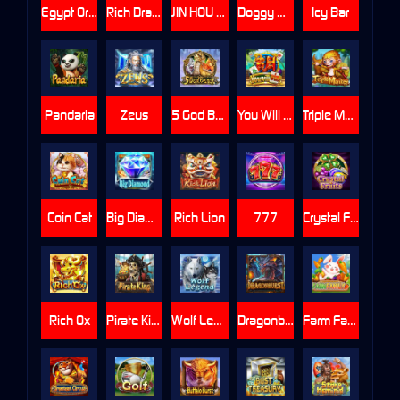
Egypt Oracle
Rich Dragon
JIN HOU YE
Doggy Wealth
Icy Bar
Pandaria
Zeus
5 God Beast
You Will Win
Triple Monkey
Coin Cat
Big Diamond
Rich Lion
777
Crystal Fruits
Rich Ox
Pirate King
Wolf Legend
Dragonburst
Farm Family