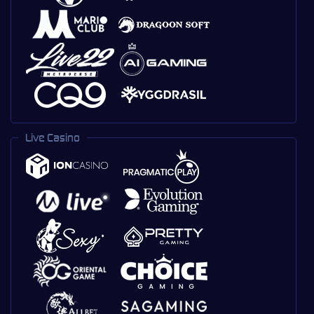
Live Casino