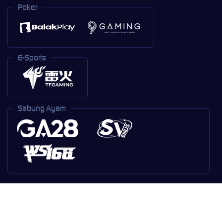
Poker
E-Sports
Sabung Ayam