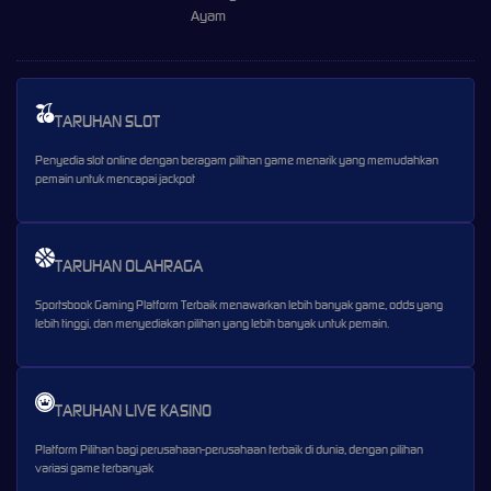
Ayam
TARUHAN SLOT
Penyedia slot online dengan beragam pilihan game menarik yang memudahkan
pemain untuk mencapai jackpot
TARUHAN OLAHRAGA
Sportsbook Gaming Platform Terbaik menawarkan lebih banyak game, odds yang
lebih tinggi, dan menyediakan pilihan yang lebih banyak untuk pemain.
TARUHAN LIVE KASINO
Platform Pilihan bagi perusahaan-perusahaan terbaik di dunia, dengan pilihan
variasi game terbanyak