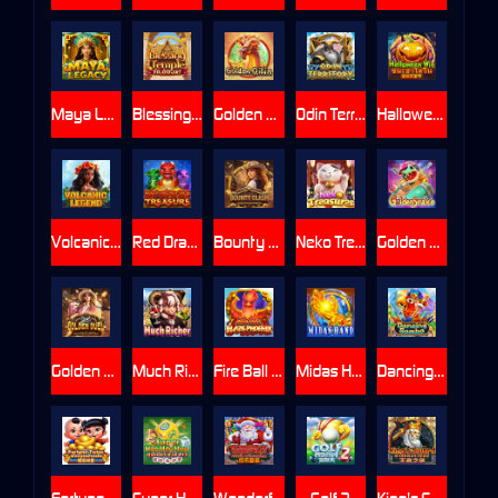
Maya Legacy
Blessing Temple
Golden Qilin
Odin Territory
Halloween Win
Volcanic Legend
Red Dragon’s Treasure
Bounty Clash
Neko Treasures
Golden Snake
Golden Duel
Much Richer
Fire Ball Blaze Phoenix
Midas Hand
Dancing Samba