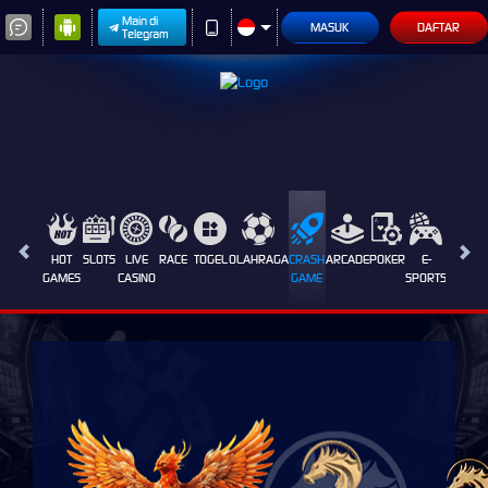
Main di
MASUK
DAFTAR
Telegram
HOT
SLOTS
LIVE
RACE
TOGEL
OLAHRAGA
CRASH
ARCADE
POKER
E-
SABUN
GAMES
CASINO
GAME
SPORTS
AYAM