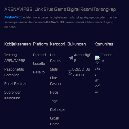
ARENAVIP88: Link Situs Game Digital Resmi Terlengkap
ARENAVIP88
adalah link situs game digital resmi terlengkap. Ayo gabung dan mainkan
semua permainan favoritmu di ARENAVIP 88 nikmati transaksi hitungan detik yang
amanah.
Kebijaksanaan
Platform
Kategori
Dukungan
Komunitas
Tentang
Promosi
Hot
Arenacity8
Facebo
ARENAVIP88
Games
8
ok
Loyalty
Responsible
Slots
62852108
Referral
Gambling
79889
Live
Pusat Bantuan
Casino
Syarat dan
Race
Ketentuan
Togel
Olahraga
Crash
Game