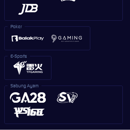
Poker
E-Sports
Sabung Ayam