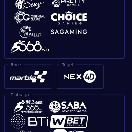
Race
Togel
Olahraga