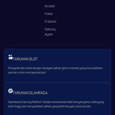
Arcade
Poker
E-Sports
Sabung
Ayam
TARUHAN SLOT
Penyedia slot online dengan beragam pilihan game menarik yang memudahkan
pemain untuk mencapai jackpot
TARUHAN OLAHRAGA
Sportsbook Gaming Platform Terbaik menawarkan lebih banyak game, odds yang
lebih tinggi, dan menyediakan pilihan yang lebih banyak untuk pemain.