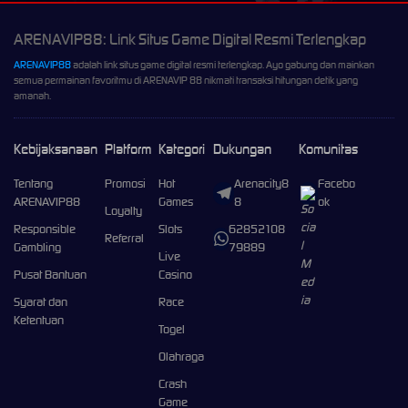
ARENAVIP88: Link Situs Game Digital Resmi Terlengkap
ARENAVIP88
adalah link situs game digital resmi terlengkap. Ayo gabung dan mainkan
semua permainan favoritmu di ARENAVIP 88 nikmati transaksi hitungan detik yang
amanah.
Kebijaksanaan
Platform
Kategori
Dukungan
Komunitas
Tentang
Promosi
Hot
Arenacity8
Facebo
ARENAVIP88
Games
8
ok
Loyalty
Responsible
Slots
62852108
Referral
Gambling
79889
Live
Pusat Bantuan
Casino
Syarat dan
Race
Ketentuan
Togel
Olahraga
Crash
Game