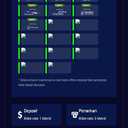
* Selama bank maintenance dan bank offline deposit dan penarikan
tidak dapat diproses
Deposit
Penarikan
Rata-rata 1 Menit
Rata-rata 3 Menit