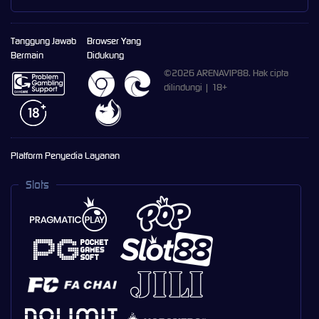
Tanggung Jawab
Browser Yang
Bermain
Didukung
©2026 ARENAVIP88. Hak cipta
dilindungi | 18+
Platform Penyedia Layanan
Slots